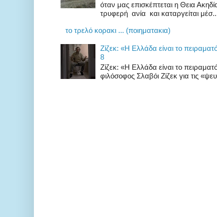
όταν μας επισκέπτεται η Θεια Ακηδ
τρυφερή ανία και καταργείται μέσ..
το τρελό κορακι ... (ποιηματακια)
Zίζεκ: «H Eλλάδα είναι το πειραματ
8
Zίζεκ: «H Eλλάδα είναι το πειραμα
φιλόσοφος Σλαβόι Ζίζεκ για τις «ψευδ