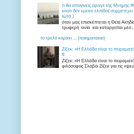
τι θα απογινεις αραγε της Μνημης 
κουτι δεν εμεινε ελπίδα( συμμετεχει
Ιώτα )
όταν μας επισκέπτεται η Θεια Ακηδ
τρυφερή ανία και καταργείται μέσ..
το τρελό κορακι ... (ποιηματακια)
Zίζεκ: «H Eλλάδα είναι το πειραματ
8
Zίζεκ: «H Eλλάδα είναι το πειραμα
φιλόσοφος Σλαβόι Ζίζεκ για τις «ψευδ