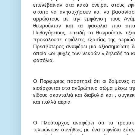
επενέβαιναν στα κακά όνειρα, στους εφιά
σκοπό να ανησυχήσουν και να βασανίσου
αρρώστους με την εμφάνιση τους Ανάμ
θεωρούνταν και τα φασολια που απα
Πυθαγόρειους, επειδή τα θεωρούσαν εξα
προκαλουσε εφιάλτες εξαιτίας της αεριώ
Πρεσβύτερος αναφέρει μια αξιοσημείωτη δ
οποία «οι ψυχές των νεκρών »,δηλαδή τα 
φασόλια.
Ο Πορφυριος παρατηρεί ότι οι δαίμονες 
εισέρχονται στο ανθρώπινο σώμα μέσω της
είδους σκανταλιά και διαβολιά και , συγ
και πολλά αέρια
Ο Πλούταρχος αναφέρει ότι τα τρομακτ
τελειώνουν συνήθως με ένα αιφνίδιο ξύπν