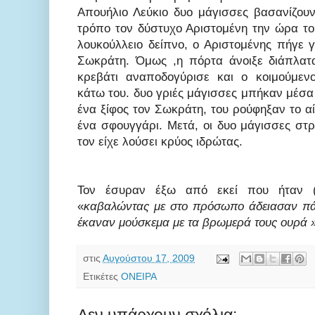
Απουήλιο Λεύκιο δυο μάγισσες βασανίζου
τρόπο τον δύστυχο Αριστομένη την ώρα το
λουκούλλειο δείπνο, ο Αριστομένης πήγε γ
Σωκράτη. Όμως ,η πόρτα άνοιξε διάπλατ
κρεβάτι αναποδογύρισε και ο κοιμούμεν
κάτω του. δυο γριές μάγισσες μπήκαν μέσα
ένα ξίφος τον Σωκράτη, του ρούφηξαν το α
ένα σφουγγάρι. Μετά, οι δυο μάγισσες στ
τον είχε λούσει κρύος ιδρώτας.
Τον έσυραν έξω από εκεί που ήταν (
«
καβαλώντας με στο πρόσωπο άδειασαν πάν
έκαναν μούσκεμα με τα βρωμερά τους ουρά 
στις
Αυγούστου 17, 2009
Ετικέτες
ΟΝΕΙΡΑ