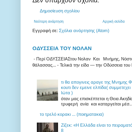
Δεν υπάρχουν σχόλια:
Δημοσίευση σχολίου
Νεότερη ανάρτηση
Αρχική σελίδα
Εγγραφή σε:
Σχόλια ανάρτησης (Atom)
ΟΔΥΣΣΕΙΑ ΤΟΥ ΝΟΛΑΝ
- Περί ΟΔΥΣΣΕΙΑΣτου Νολαν Και Μνήμης, Νόστου κ
θάλασσας... - Τελικά την είδα — την Οδύσσεια του 
τι θα απογινεις αραγε της Μνημης 
κουτι δεν εμεινε ελπίδα( συμμετεχει
Ιώτα )
όταν μας επισκέπτεται η Θεια Ακηδ
τρυφερή ανία και καταργείται μέσ..
το τρελό κορακι ... (ποιηματακια)
Zίζεκ: «H Eλλάδα είναι το πειραματ
8