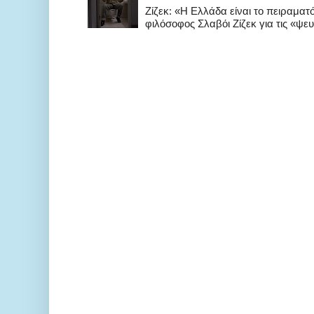
Zίζεκ: «H Eλλάδα είναι το πειραμα
φιλόσοφος Σλαβόι Ζίζεκ για τις «ψευδ